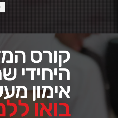
ע
קורס המד
היחידי ש
אימון מע
בואו ללמ