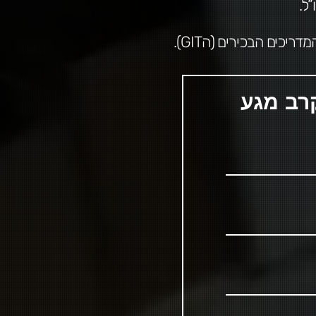
ל.
יכים הבכירים (הGIT).
רב מגע